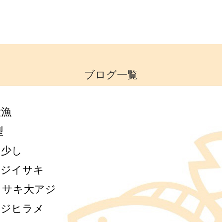
ブログ一覧
大漁
型
ジ少し
アジイサキ
イサキ大アジ
アジヒラメ