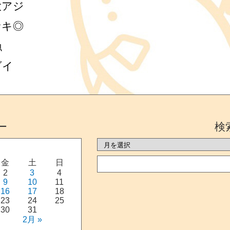
大アジ
サキ◎
漁
ダイ
ー
検
金
土
日
2
3
4
9
10
11
16
17
18
23
24
25
30
31
2月 »