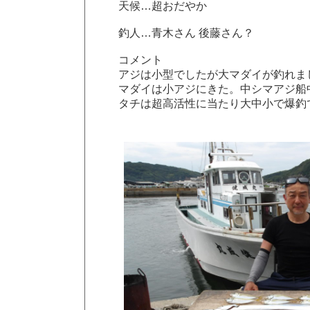
天候…超おだやか
釣人…青木さん 後藤さん？
コメント
アジは小型でしたが大マダイが釣れま
マダイは小アジにきた。中シマアジ船中
タチは超高活性に当たり大中小で爆釣