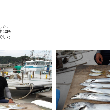
した。
10匹
でした