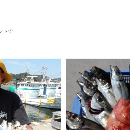
ントで
。