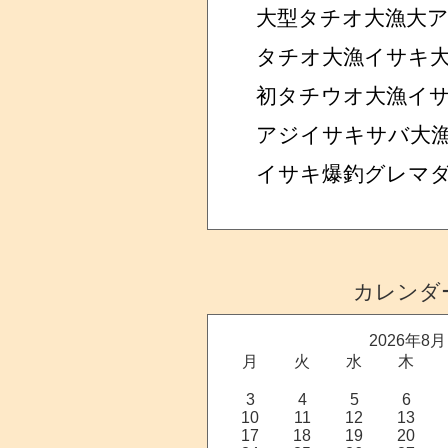
大型タチオ大漁大
タチオ大漁イサキ
初タチウオ大漁イ
アジイサキサバ大
イサキ爆釣グレマ
カレンダ
2026年8月
月
火
水
木
3
4
5
6
10
11
12
13
17
18
19
20