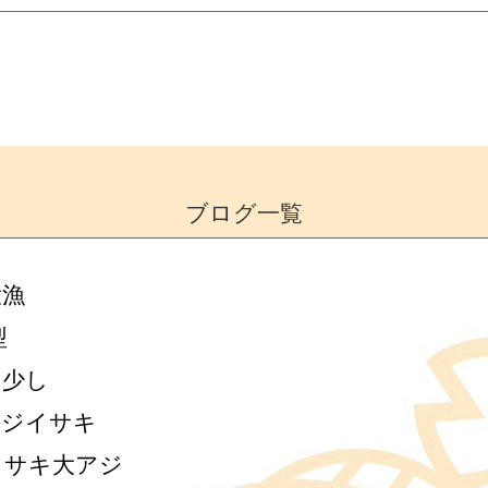
ブログ一覧
大漁
型
ジ少し
アジイサキ
イサキ大アジ