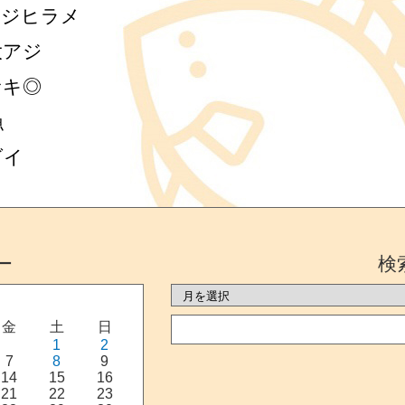
アジヒラメ
大アジ
サキ◎
漁
ダイ
ー
検
金
土
日
1
2
7
8
9
14
15
16
21
22
23